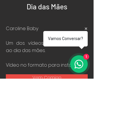
Dia das Mães
Caroline Baby
Vamos Conversar?
Um dos vídeos em homenagem
ao dia das mães.
1
Vídeo no formato para instagram.
Vem Comigo
S
T
M
eu
empo.No Meu
undo.
São Paulo - Minas Gerais - Zuccardi Valle de Uco (Argentina) - Rocca
delle Macìe, Toscana (Itália) - Pizzorno Family Estates (Uruguay) - Ishtar
(Líbano) - Siegel Vale de Colchagua (Chile) - Araldica Castel Boglione