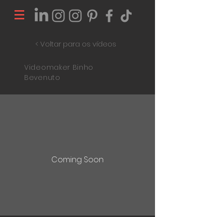
< Voltar para os vídeos
Videomaker Binho
Bevenuto
Coming Soon