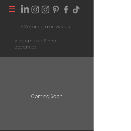
< Voltar para os vídeos
Videomaker Binho
Bevenuto
Coming Soon